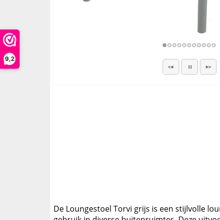
9,2
De Loungestoel Torvi grijs is een stijlvolle 
gebruik in diverse buitenruimtes. Deze uitv