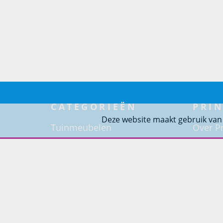
CATEGORIEËN
PRIN
Deze website maakt gebruik van
Tuinmeubelen
Over Pr
Tuindouches
Project
Tuinhaarden
Woning
Parasols
Barbecues
Potten