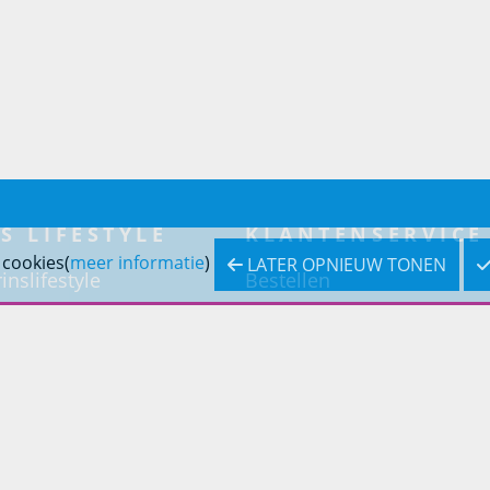
S LIFESTYLE
KLANTENSERVICE
 cookies(
meer informatie
)
LATER OPNIEUW TONEN
inslifestyle
Bestellen
inrichting
Betaling
inrichting
Verzending & bezorging
Retouren & service
Openingstijden