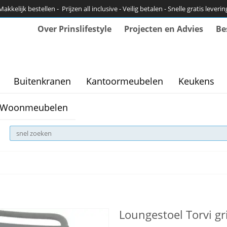
Makkelijk bestellen - Prijzen all inclusive - Veilig betalen - Snelle gratis leverin
Over Prinslifestyle
Projecten en Advies
Be
Buitenkranen
Kantoormeubelen
Keukens
Woonmeubelen
Loungestoel Torvi gr