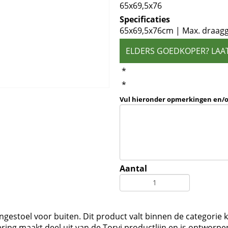
65x69,5x76
Specificaties
65x69,5x76cm | Max. draagg
ELDERS GOEDKOPER? LAA
*
*
Vul hieronder opmerkingen en/
Aantal
loungestoel voor buiten. Dit product valt binnen de categorie
oering maakt deel uit van de Torvi productlijn en is ontwo