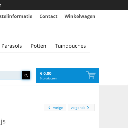
g
stelinformatie
Contact
Winkelwagen
Parasols
Potten
Tuindouches
€ 0,00
0
producten
vorige
volgende
ijs