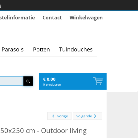
g
stelinformatie
Contact
Winkelwagen
Parasols
Potten
Tuindouches
€ 0,00
0
producten
vorige
volgende
250x250 cm - Outdoor living