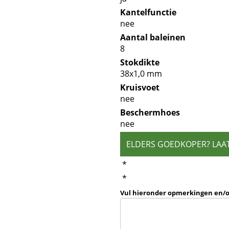
Kantelfunctie
nee
Aantal baleinen
8
Stokdikte
38x1,0 mm
Kruisvoet
nee
Beschermhoes
nee
ELDERS GOEDKOPER? LAA
*
*
Vul hieronder opmerkingen en/