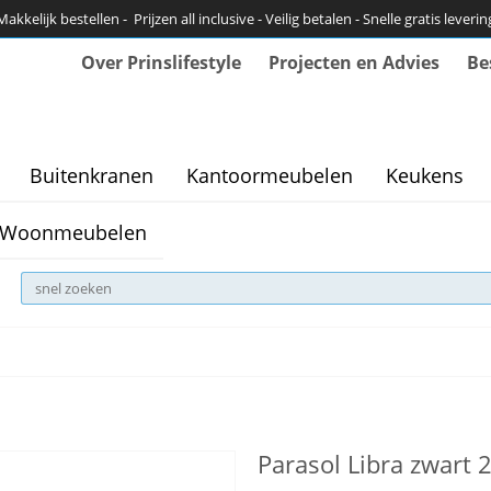
Makkelijk bestellen - Prijzen all inclusive - Veilig betalen - Snelle gratis leverin
Over Prinslifestyle
Projecten en Advies
Be
Buitenkranen
Kantoormeubelen
Keukens
Woonmeubelen
Parasol Libra zwart 