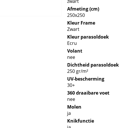
zwart
Afmeting (cm)
250x250
Kleur Frame
Zwart
Kleur parasoldoek
Ecru
Volant
nee
Dichtheid parasoldoek
250 gr/m²
UV-bescherming
30+
360 draaibare voet
nee
Molen
ja
Knikfunctie
ja