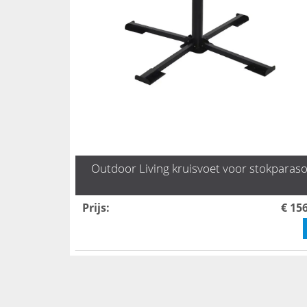
Outdoor Living kruisvoet voor stokparaso
Prijs
:
€ 15