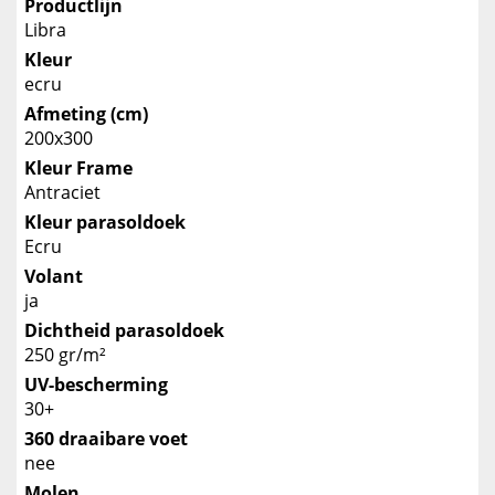
Productlijn
Libra
Kleur
ecru
Afmeting (cm)
200x300
Kleur Frame
Antraciet
Kleur parasoldoek
Ecru
Volant
ja
Dichtheid parasoldoek
250 gr/m²
UV-bescherming
30+
360 draaibare voet
nee
Molen