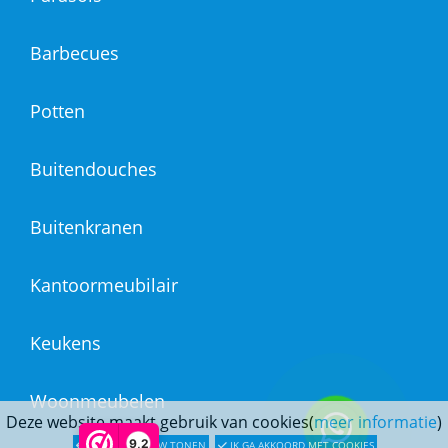
Barbecues
Potten
Buitendouches
Buitenkranen
Kantoormeubilair
Keukens
Woonmeubelen
Deze website maakt gebruik van cookies(
meer informatie
)
9,2
LATER OPNIEUW TONEN
IK GA AKKOORD MET COOKIES