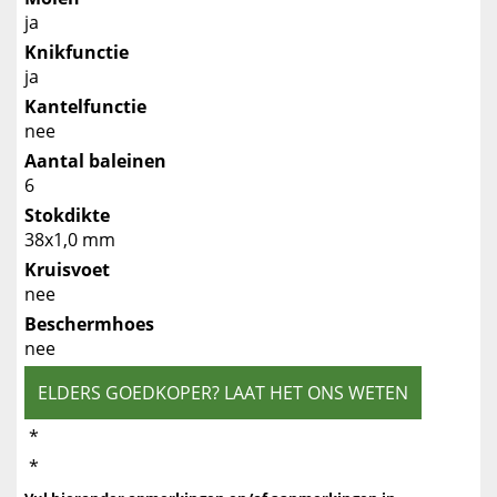
ja
Knikfunctie
ja
Kantelfunctie
nee
Aantal baleinen
6
Stokdikte
38x1,0 mm
Kruisvoet
nee
Beschermhoes
nee
ELDERS GOEDKOPER? LAAT HET ONS WETEN
*
*