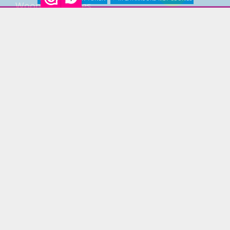
Woonaccessoires
PRINS LIFESTYLE
Over Prinslifestyle
Projectinrichting
Woninginrichting
KLANTENSERVICE
Bestellen
Betaling