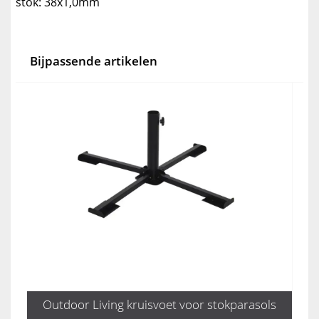
stok: 38x1,0mm
Bijpassende artikelen
Outdoor Living kruisvoet voor stokparasols