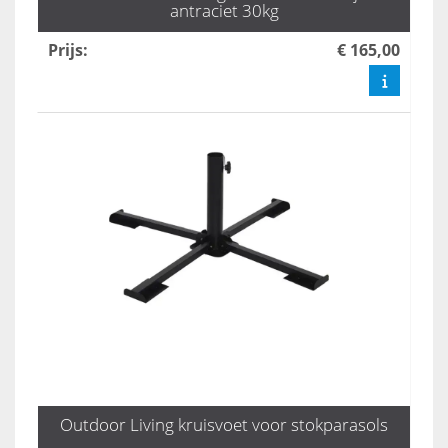
antraciet 30kg
Prijs
:
€ 165,00
Outdoor Living kruisvoet voor stokparasols