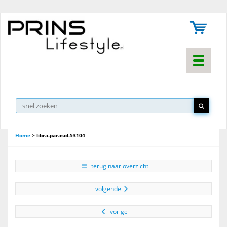
Toggle na
Home
>
libra-parasol-53104
terug naar overzicht
volgende
vorige