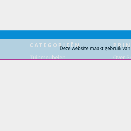
CATEGORIEËN
PRIN
Deze website maakt gebruik van
Tuinmeubelen
Over Pr
Tuindouches
Project
Tuinhaarden
Woning
Parasols
Barbecues
Potten
Buitendouches