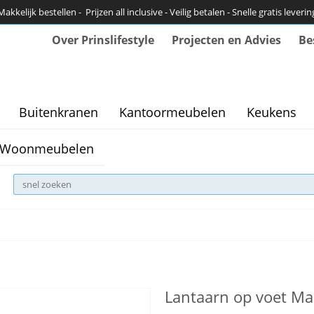
Makkelijk bestellen - Prijzen all inclusive - Veilig betalen - Snelle gratis leverin
Over Prinslifestyle
Projecten en Advies
Be
Buitenkranen
Kantoormeubelen
Keukens
Woonmeubelen
Lantaarn op voet M