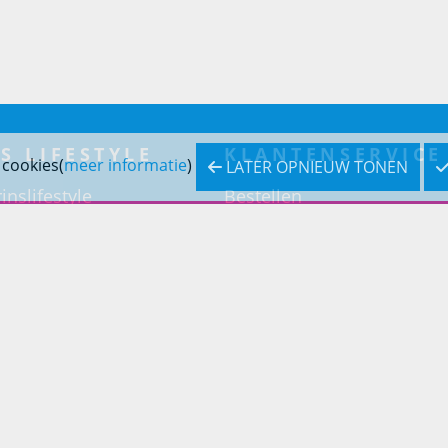
S LIFESTYLE
KLANTENSERVICE
 cookies(
meer informatie
)
LATER OPNIEUW TONEN
inslifestyle
Bestellen
inrichting
Betaling
inrichting
Verzending & bezorging
Retouren & service
Openingstijden