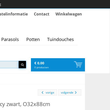
g
stelinformatie
Contact
Winkelwagen
Parasols
Potten
Tuindouches
€ 0,00
0
producten
vorige
volgende
acy zwart, O32x88cm