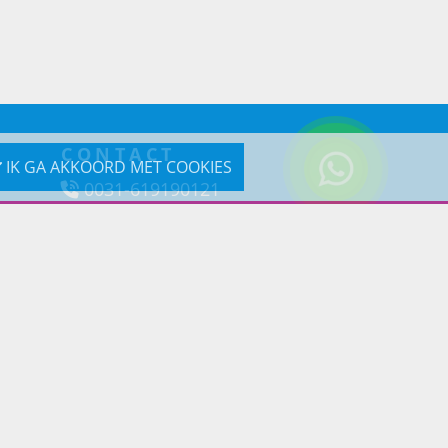
CONTACT
IK GA AKKOORD MET COOKIES
0031-619190121
Reageer via e-mail
Prins Lifestyle
Poortland 66 (Kantooradres)
1046BD Amsterdam