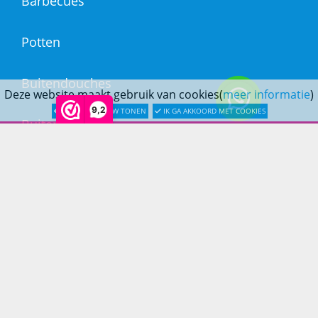
Barbecues
Potten
Buitendouches
Deze website maakt gebruik van cookies(
meer informatie
)
9,2
LATER OPNIEUW TONEN
IK GA AKKOORD MET COOKIES
Buitenkranen
Kantoormeubilair
Keukens
Woonmeubelen
Woonaccessoires