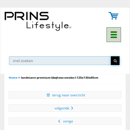
Toggle na
Home
>
landmann-premium-bbqhoes-smoke-l-120x130x60cm
terug naar overzicht
volgende
vorige