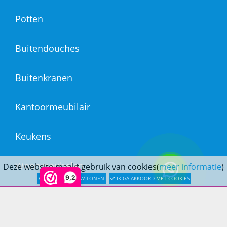
Potten
Buitendouches
Buitenkranen
Kantoormeubilair
Keukens
Woonmeubelen
Deze website maakt gebruik van cookies(
meer informatie
)
9,2
LATER OPNIEUW TONEN
IK GA AKKOORD MET COOKIES
Woonaccessoires