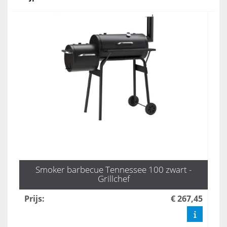
Smoker barbecue Tennessee 100 zwart -
Grillchef
Prijs
:
€ 267,45