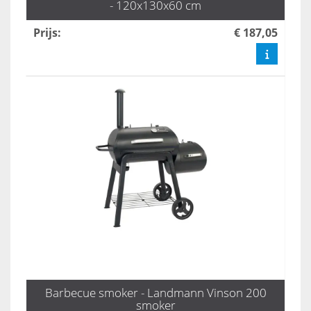
- 120x130x60 cm
Prijs
:
€ 187,05
Barbecue smoker - Landmann Vinson 200
smoker