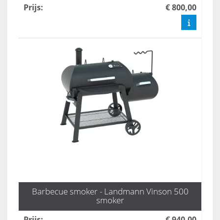
Prijs
:
€ 800,00
Barbecue smoker - Landmann Vinson 500
smoker
Prijs
:
€ 940,00