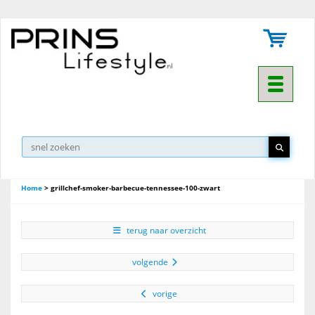
Toggle na
Home
>
grillchef-smoker-barbecue-tennessee-100-zwart
terug naar overzicht
volgende
vorige