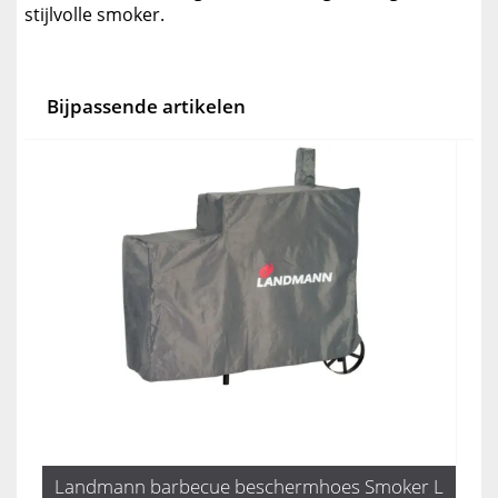
stijlvolle smoker.
Bijpassende artikelen
Landmann barbecue beschermhoes Smoker L