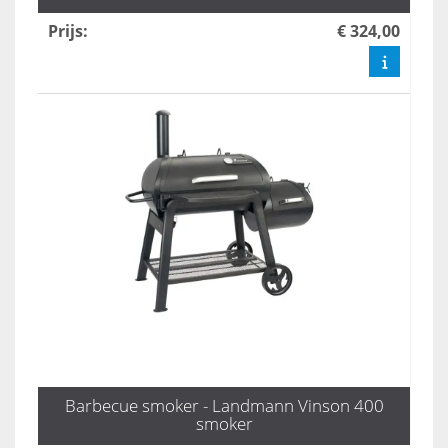
Prijs
:
€ 324,00
Barbecue smoker - Landmann Vinson 400
smoker