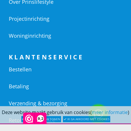
Over Prinslifestyle
Projectinrichting
Woninginrichting
KLANTENSERVICE
Bestellen
Betaling
Verzending & bezorging
Deze website maakt gebruik van cookies(
meer informatie
)
9,2
Retouren & service
LATER OPNIEUW TONEN
IK GA AKKOORD MET COOKIES