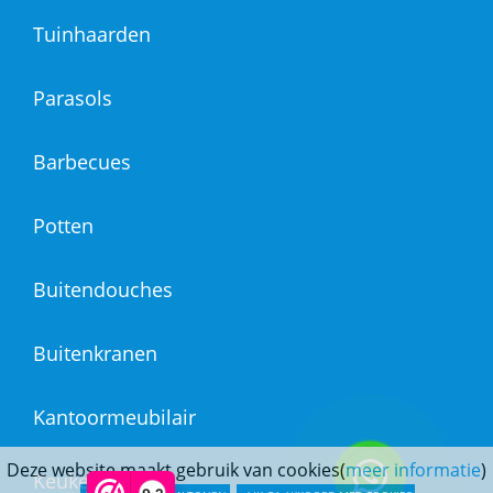
Tuinhaarden
Parasols
Barbecues
Potten
Buitendouches
Buitenkranen
Kantoormeubilair
Deze website maakt gebruik van cookies(
meer informatie
)
Keukens