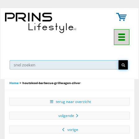
Toggle na
Home
>
houtskool-barbecue-grillwagen-zilver
terug naar overzicht
volgende
vorige