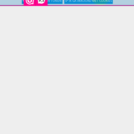
9,2
LATER OPNIEUW TONEN
IK GA AKKOORD MET COOKIES
Woonmeubelen
Woonaccessoires
PRINS LIFESTYLE
Over Prinslifestyle
Projectinrichting
Woninginrichting
KLANTENSERVICE