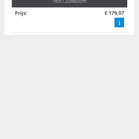
96x120x60cm
Prijs
:
€ 179,07