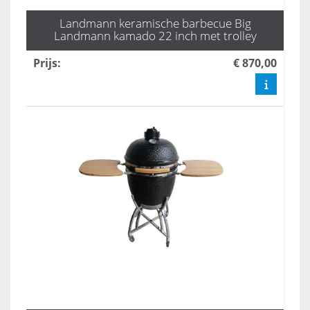
Landmann keramische barbecue Big
Landmann kamado 22 inch met trolley
Prijs
:
€ 870,00