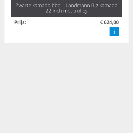
Zwarte kamado bbq | Landmann Big kamado
22 inch met trolley
Prijs
:
€ 624,00