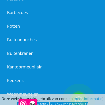
Barbecues
Potten
Buitendouches
Buitenkranen
Kantoormeubilair
Keukens
Woonmeubelen
Deze website maakt gebruik van cookies(
meer informatie
)
9,2
LATER OPNIEUW TONEN
IK GA AKKOORD MET COOKIES