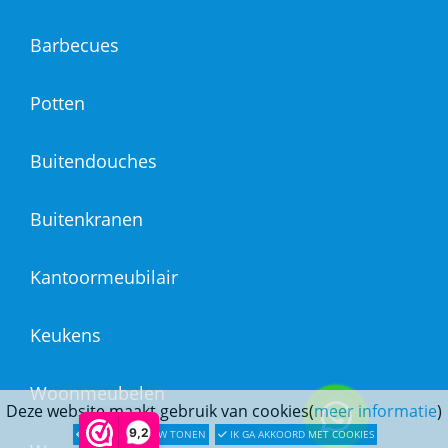
Barbecues
Potten
Buitendouches
Buitenkranen
Kantoormeubilair
Keukens
Woonmeubelen
Deze website maakt gebruik van cookies(
meer informatie
)
9,2
LATER OPNIEUW TONEN
IK GA AKKOORD MET COOKIES