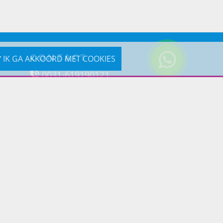
CONTACT
IK GA AKKOORD MET COOKIES
0031-619190121
Reageer via e-mail
Prins Lifestyle
Poortland 66 (Kantooradres)
1046BD Amsterdam