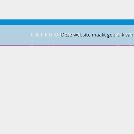
CATEGORIEËN
PRIN
Deze website maakt gebruik van
Tuinmeubelen
Over Pr
Tuindouches
Project
Tuinhaarden
Woning
Parasols
Barbecues
Potten
Buitendouches
Buitenkranen