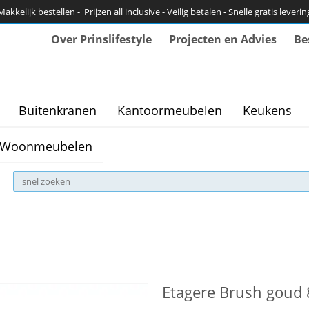
Makkelijk bestellen - Prijzen all inclusive - Veilig betalen - Snelle gratis leverin
Over Prinslifestyle
Projecten en Advies
Be
Buitenkranen
Kantoormeubelen
Keukens
Woonmeubelen
Etagere Brush goud