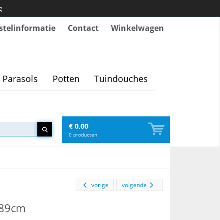
g
stelinformatie
Contact
Winkelwagen
Parasols
Potten
Tuindouches
€ 0,00
0
producten
vorige
volgende
 89cm