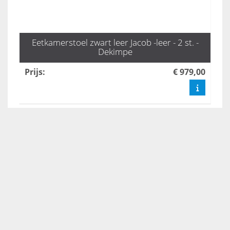
Eetkamerstoel zwart leer Jacob -leer - 2 st. -
Dekimpe
Prijs
:
€ 979,00