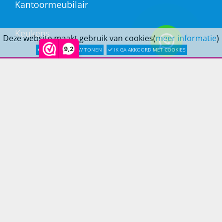
Kantoormeubilair
Keukens
Deze website maakt gebruik van cookies(
meer informatie
)
9,2
LATER OPNIEUW TONEN
IK GA AKKOORD MET COOKIES
Woonmeubelen
Woonaccessoires
PRINS LIFESTYLE
Over Prinslifestyle
Projectinrichting
Woninginrichting