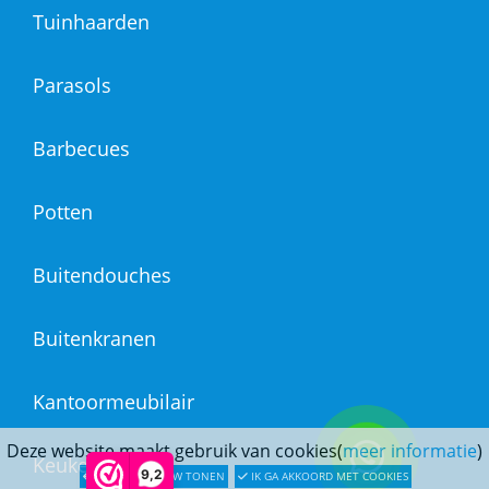
Tuinhaarden
Parasols
Barbecues
Potten
Buitendouches
Buitenkranen
Kantoormeubilair
Deze website maakt gebruik van cookies(
meer informatie
)
Keukens
9,2
LATER OPNIEUW TONEN
IK GA AKKOORD MET COOKIES