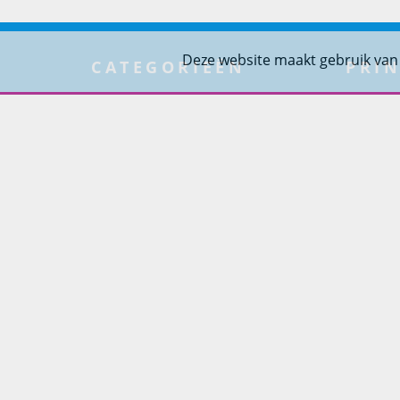
Deze website maakt gebruik van
CATEGORIEËN
PRIN
Tuinmeubelen
Over Pr
Tuindouches
Project
Tuinhaarden
Woning
Parasols
Barbecues
Potten
Buitendouches
Buitenkranen
Kantoormeubilair