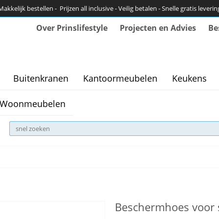
Makkelijk bestellen - Prijzen all inclusive - Veilig betalen - Snelle gratis leverin
Over Prinslifestyle
Projecten en Advies
Be
Buitenkranen
Kantoormeubelen
Keukens
Woonmeubelen
Beschermhoes voor s