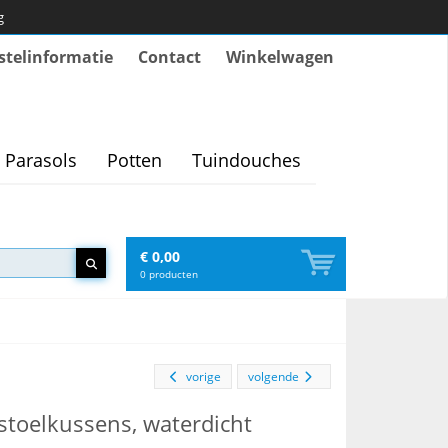
g
stelinformatie
Contact
Winkelwagen
Parasols
Potten
Tuindouches
€ 0,00
0
producten
vorige
volgende
toelkussens, waterdicht