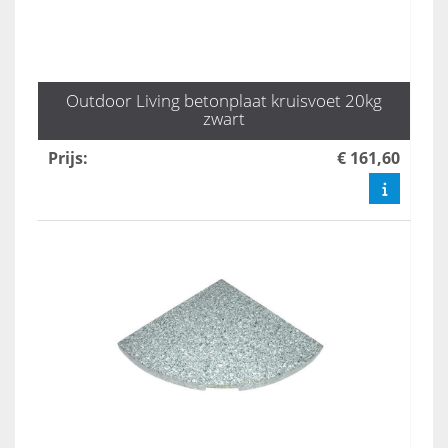
Outdoor Living betonplaat kruisvoet 20kg
zwart
Prijs
:
€ 161,60