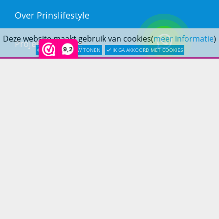
Over Prinslifestyle
Deze website maakt gebruik van cookies(
meer informatie
)
Projectinrichting
9,2
LATER OPNIEUW TONEN
IK GA AKKOORD MET COOKIES
Woninginrichting
KLANTENSERVICE
Bestellen
Betaling
Verzending & bezorging
Retouren & service