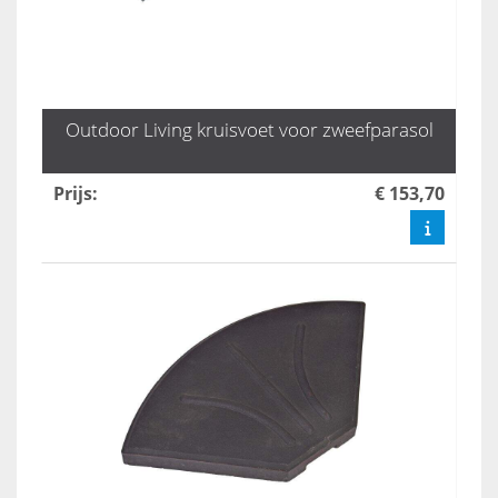
Outdoor Living kruisvoet voor zweefparasol
Prijs
:
€ 153,70