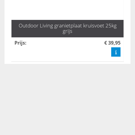
Outdoor Living granietplaat kruisvoet 25kg
grijs
Prijs
:
€ 39,95