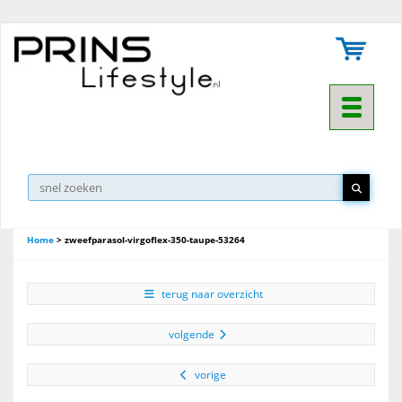
Toggle na
Home
>
zweefparasol-virgoflex-350-taupe-53264
terug naar overzicht
volgende
vorige