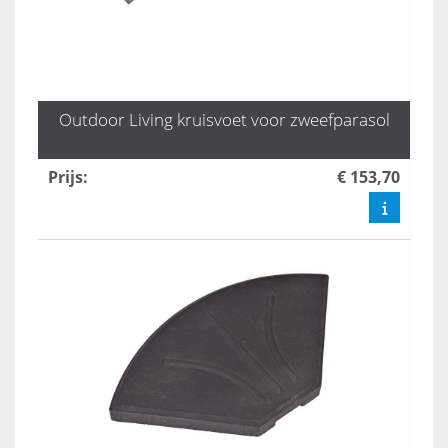
Outdoor Living kruisvoet voor zweefparasol
Prijs
:
€ 153,70