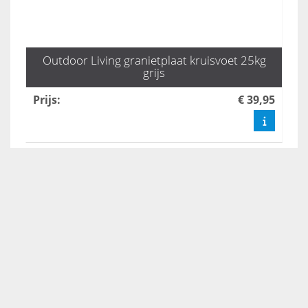
Outdoor Living granietplaat kruisvoet 25kg
grijs
Prijs
:
€ 39,95