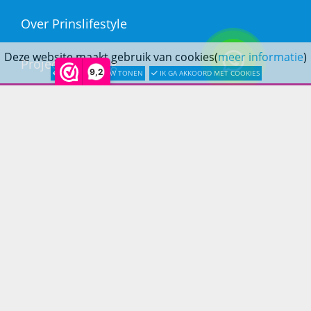
Over Prinslifestyle
Deze website maakt gebruik van cookies(
meer informatie
)
Projectinrichting
9,2
LATER OPNIEUW TONEN
IK GA AKKOORD MET COOKIES
Woninginrichting
KLANTENSERVICE
Bestellen
Betaling
Verzending & bezorging
Retouren & service