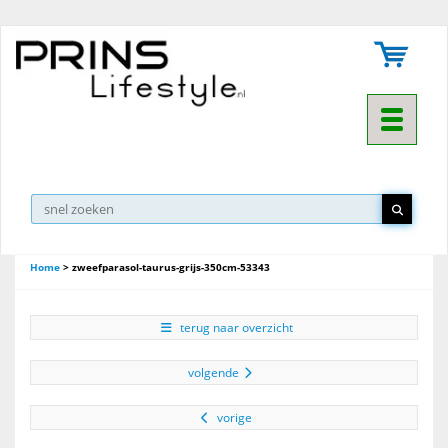
Toggle na
Home
>
zweefparasol-taurus-grijs-350cm-53343
terug naar overzicht
volgende
vorige