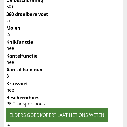
UV-bescherming
50+
360 draaibare voet
ja
Molen
ja
Knikfunctie
nee
Kantelfunctie
nee
Aantal baleinen
8
Kruisvoet
nee
Beschermhoes
PE Transporthoes
ELDERS GOEDKOPER? LAAT HET ONS WETEN
*