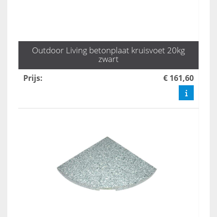
Outdoor Living betonplaat kruisvoet 20kg
zwart
Prijs
:
€ 161,60