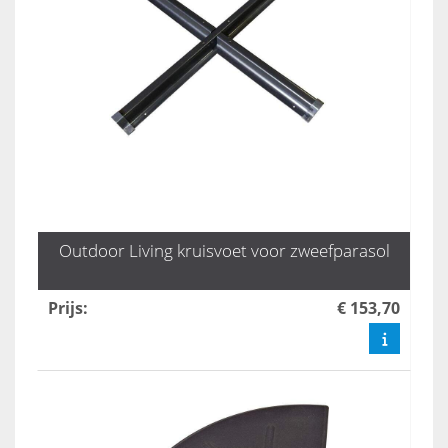
Outdoor Living kruisvoet voor zweefparasol
Prijs
:
€ 153,70