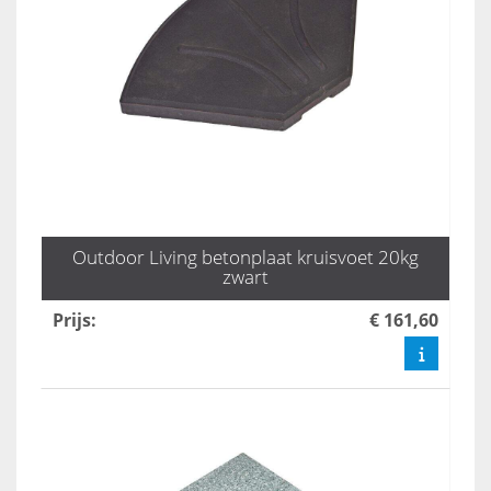
Outdoor Living betonplaat kruisvoet 20kg
zwart
Prijs
:
€ 161,60