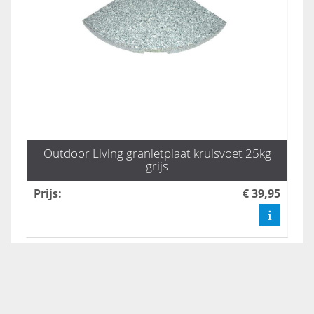
Outdoor Living granietplaat kruisvoet 25kg
grijs
Prijs
:
€ 39,95