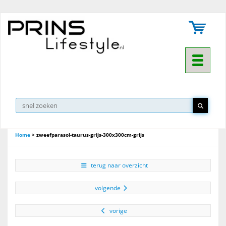
Toggle na
Home
>
zweefparasol-taurus-grijs-300x300cm-grijs
terug naar overzicht
volgende
vorige