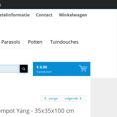
g
stelinformatie
Contact
Winkelwagen
Parasols
Potten
Tuindouches
€ 0,00
0
producten
vorige
volgende
oempot Yang - 35x35x100 cm