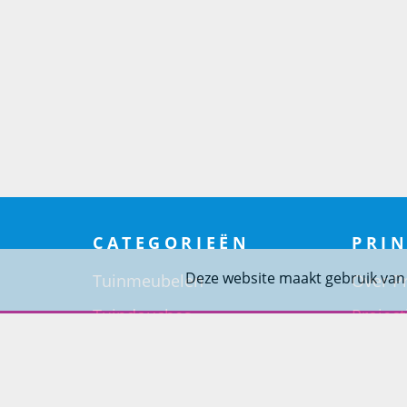
CATEGORIEËN
PRIN
Deze website maakt gebruik van
Tuinmeubelen
Over Pr
Tuindouches
Project
Tuinhaarden
Woning
Parasols