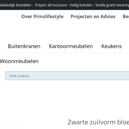
Makkelijk bestellen - Prijzen all inclusive - Veilig betalen - Snelle gratis leverin
Over Prinslifestyle
Projecten en Advies
Be
Buitenkranen
Kantoormeubelen
Keukens
Woonmeubelen
Zwarte zuilvorm bl