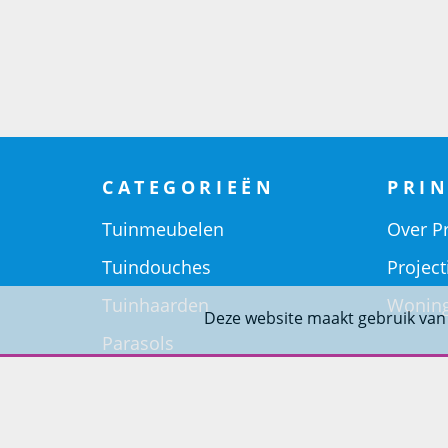
CATEGORIEËN
PRIN
Tuinmeubelen
Over Pr
Tuindouches
Project
Tuinhaarden
Woning
Deze website maakt gebruik van
Parasols
Barbecues
Potten