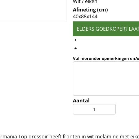
Wit / eiken
Afmeting (cm)
40x88x144
ELDERS GOEDKOPER? LAA
*
*
Vul hieronder opmerkingen en/
Aantal
ermania Top dressoir heeft fronten in wit melamine met eike