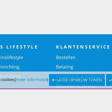
S LIFESTYLE
KLANTENSERVICE
inslifestyle
Bestellen
inrichting
Betaling
inrichting
Verzending & bezorging
 cookies(
meer informatie
)
LATER OPNIEUW TONEN
Retouren & service
Openingstijden