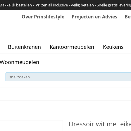
Makkelijk bestellen - Prijzen all inclusive - Veilig betalen - Snelle gratis leverin
Over Prinslifestyle
Projecten en Advies
Be
Buitenkranen
Kantoormeubelen
Keukens
Woonmeubelen
Dressoir wit met ei