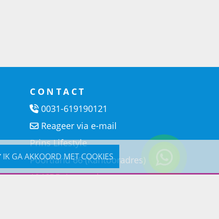
CONTACT
0031-619190121
Reageer via e-mail
Prins Lifestyle
IK GA AKKOORD MET COOKIES
Poortland 66 (Kantooradres)
1046BD Amsterdam