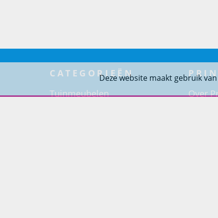
CATEGORIEËN
PRIN
Deze website maakt gebruik van
Tuinmeubelen
Over Pr
Tuindouches
Project
Tuinhaarden
Woning
Parasols
Barbecues
Potten
Buitendouches