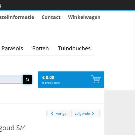
g
stelinformatie
Contact
Winkelwagen
Parasols
Potten
Tuindouches
€ 0,00
0
producten
vorige
volgende
/goud S/4