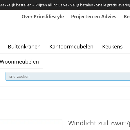
Makkelijk bestellen - Prijzen all inclusive - Veilig betalen - Snelle gratis leverin
Over Prinslifestyle
Projecten en Advies
Be
Buitenkranen
Kantoormeubelen
Keukens
Woonmeubelen
Windlicht zuil zwart