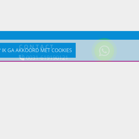
CONTACT
IK GA AKKOORD MET COOKIES
0031-619190121
Reageer via e-mail
Prins Lifestyle
Poortland 66 (Kantooradres)
1046BD Amsterdam