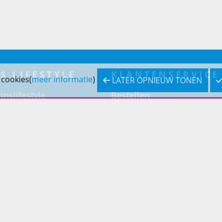
S LIFESTYLE
KLANTENSERVICE
 cookies(
meer informatie
)
LATER OPNIEUW TONEN
inslifestyle
Bestellen
inrichting
Betaling
inrichting
Verzending & bezorging
Retouren & service
Openingstijden