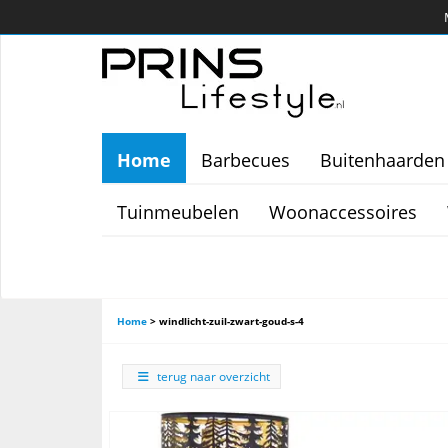
Home
Barbecues
Buitenhaarden
Tuinmeubelen
Woonaccessoires
Home
>
windlicht-zuil-zwart-goud-s-4
terug naar overzicht