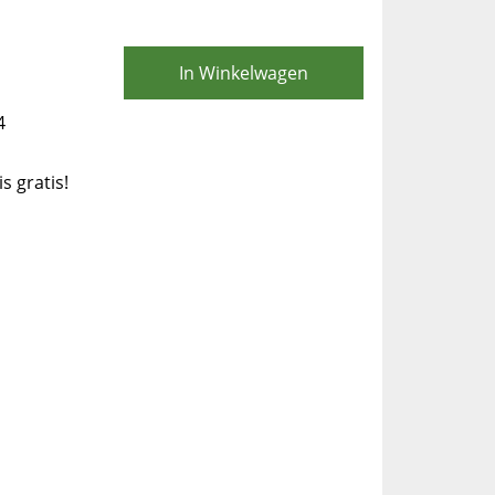
In Winkelwagen
4
is gratis!