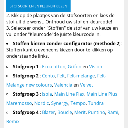
STOFSOORTEN EN KLEUREN KIEZEN
Klik op de plaatjes van de stofsoorten en kies de
stof uit die wenst. Onthoud uw stof en kleurcode!
Selecteer onder "Stoffen" de stof van uw keuze en
vul onder "Kleurcode"de juiste kleurcode in.
Stoffen kiezen zonder configurator (methode 2
):
Stoffen kunt u eveneens kiezen door te klikken op
onderstaande links.
Stofgroep 1
:
Eco-cotton
,
Grifon
en
Vision
Stofgroep 2
:
Cento
,
Felt
,
Felt-melange
,
Felt-
Melange new colours
,
Valencia
en
Velvet
Stofgroep 3
:
Isola
,
Main Line Flax
,
Main Line Plus
,
Maremosso
,
Nordic
,
Synergy
,
Tempo
,
Tundra
Stofgroep 4
:
Blazer
,
Boucle
,
Merit
,
Puntino
,
Rami
,
Remix