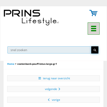
Toggle na
Home
>
voetenbank-pouff-lotus-large-gr1
terug naar overzicht
volgende
vorige