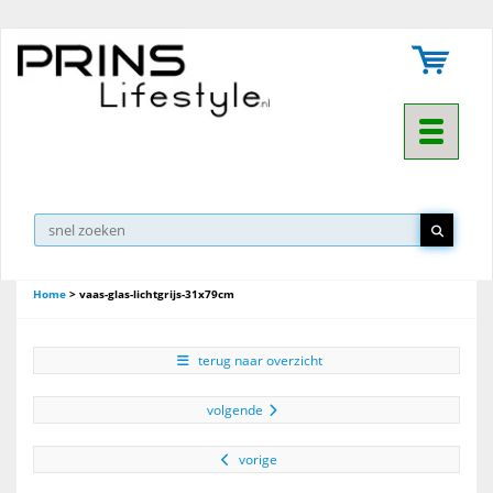
Toggle na
Home
>
vaas-glas-lichtgrijs-31x79cm
terug naar overzicht
volgende
vorige