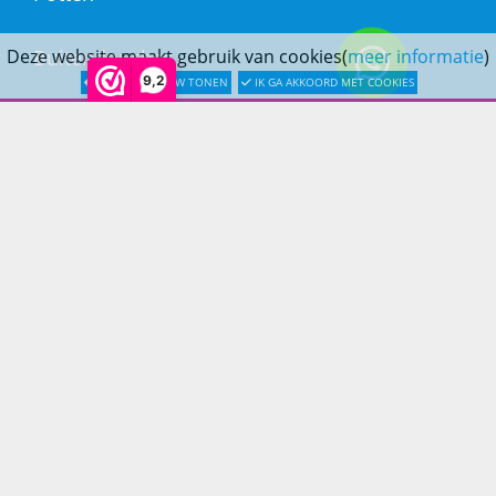
Buitendouches
Deze website maakt gebruik van cookies(
meer informatie
)
9,2
LATER OPNIEUW TONEN
IK GA AKKOORD MET COOKIES
Buitenkranen
Kantoormeubilair
Keukens
Woonmeubelen
Woonaccessoires
PRINS LIFESTYLE