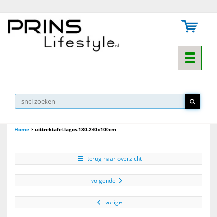
Toggle na
Home
>
uittrektafel-lagos-180-240x100cm
terug naar overzicht
volgende
vorige