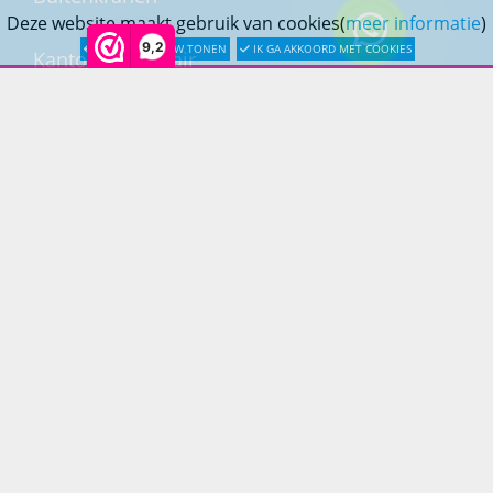
Deze website maakt gebruik van cookies(
meer informatie
)
9,2
LATER OPNIEUW TONEN
IK GA AKKOORD MET COOKIES
Kantoormeubilair
Keukens
Woonmeubelen
Woonaccessoires
PRINS LIFESTYLE
Over Prinslifestyle
Projectinrichting