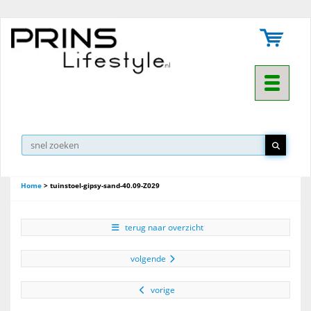
Toggle na
Home
>
tuinstoel-gipsy-sand-40.09-Z029
terug naar overzicht
volgende
vorige