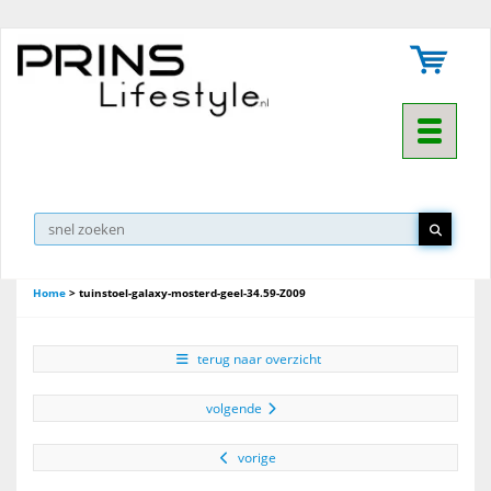
Toggle na
Home
>
tuinstoel-galaxy-mosterd-geel-34.59-Z009
terug naar overzicht
volgende
vorige