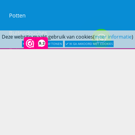
Potten
Buitendouches
Deze website maakt gebruik van cookies(
meer informatie
)
9,2
LATER OPNIEUW TONEN
IK GA AKKOORD MET COOKIES
Buitenkranen
Kantoormeubilair
Keukens
Woonmeubelen
Woonaccessoires