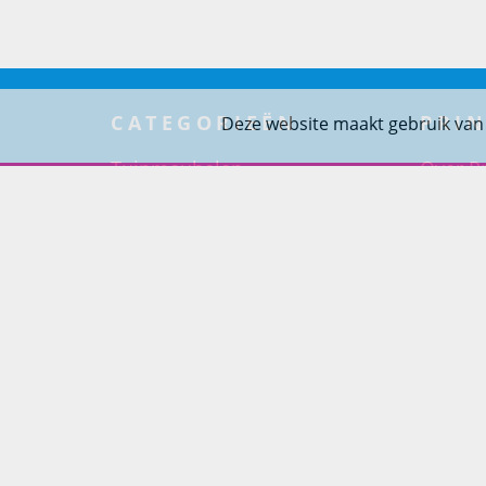
CATEGORIEËN
PRIN
Deze website maakt gebruik van
Tuinmeubelen
Over Pr
Tuindouches
Project
Tuinhaarden
Woning
Parasols
Barbecues
Potten
Buitendouches
Buitenkranen