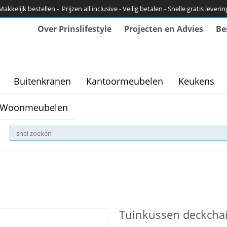
Makkelijk bestellen - Prijzen all inclusive - Veilig betalen - Snelle gratis leverin
Over Prinslifestyle
Projecten en Advies
Be
Buitenkranen
Kantoormeubelen
Keukens
Woonmeubelen
Tuinkussen deckchair