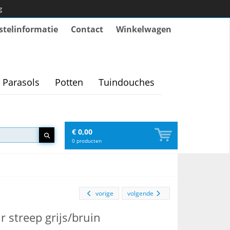
g
stelinformatie
Contact
Winkelwagen
Parasols
Potten
Tuindouches
€ 0,00
0
producten
vorige
volgende
 streep grijs/bruin