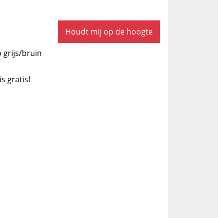
Houdt mij op de hoogte
 grijs/bruin
is gratis!