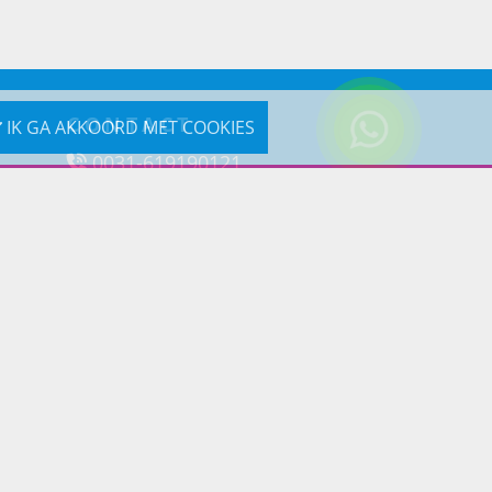
CONTACT
IK GA AKKOORD MET COOKIES
0031-619190121
Reageer via e-mail
Prins Lifestyle
Poortland 66 (Kantooradres)
1046BD Amsterdam