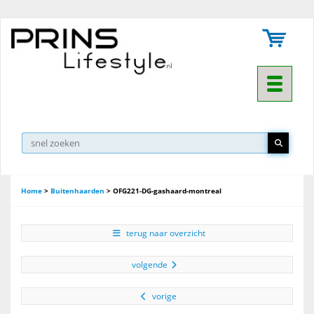
Toggle na
Home
>
Buitenhaarden
>
OFG221-DG-gashaard-montreal
terug naar overzicht
volgende
vorige