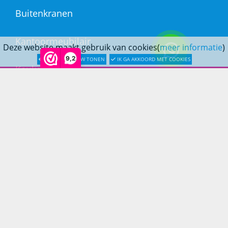
Buitenkranen
Kantoormeubilair
Deze website maakt gebruik van cookies(
meer informatie
)
9,2
LATER OPNIEUW TONEN
IK GA AKKOORD MET COOKIES
Keukens
Woonmeubelen
Woonaccessoires
PRINS LIFESTYLE
Over Prinslifestyle
Projectinrichting