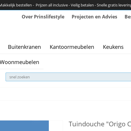
Makkelijk bestellen - Prijzen all inclusive - Veilig betalen - Snelle gratis leverin
Over Prinslifestyle
Projecten en Advies
Be
Buitenkranen
Kantoormeubelen
Keukens
Woonmeubelen
Tuindouche "Origo 