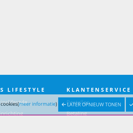
S LIFESTYLE
KLANTENSERVICE
inslifestyle
Bestellen
 cookies(
meer informatie
)
LATER OPNIEUW TONEN
inrichting
Betaling
inrichting
Verzending & bezorging