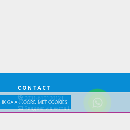
CONTACT
0031-619190121
IK GA AKKOORD MET COOKIES
Reageer via e-mail
Prins Lifestyle
Poortland 66 (Kantooradres)