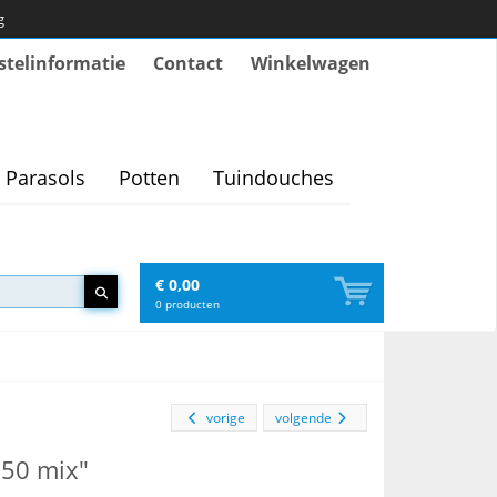
g
stelinformatie
Contact
Winkelwagen
Parasols
Potten
Tuindouches
€ 0,00
0
producten
vorige
volgende
C50 mix"