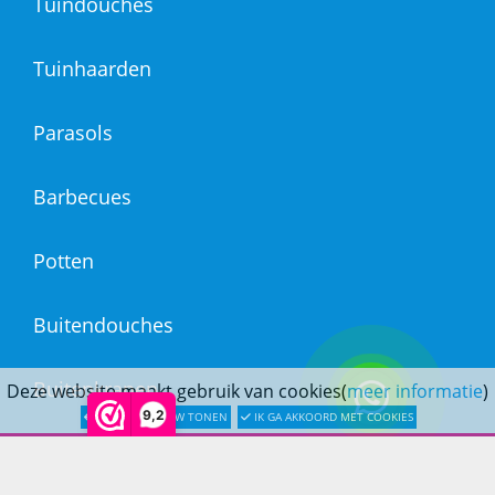
Tuindouches
Tuinhaarden
Parasols
Barbecues
Potten
Buitendouches
Buitenkranen
Deze website maakt gebruik van cookies(
meer informatie
)
9,2
LATER OPNIEUW TONEN
IK GA AKKOORD MET COOKIES
Kantoormeubilair