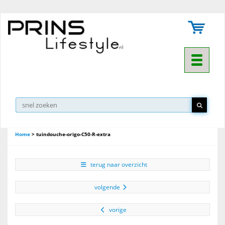
Toggle na
Home
>
tuindouche-origo-C50-R-extra
terug naar overzicht
volgende
vorige