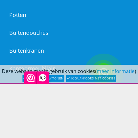
Potten
Buitendouches
Buitenkranen
Kantoormeubilair
Deze website maakt gebruik van cookies(
meer informatie
)
9,2
LATER OPNIEUW TONEN
IK GA AKKOORD MET COOKIES
Keukens
Woonmeubelen
Woonaccessoires