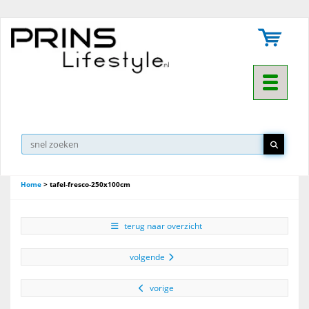
Toggle na
Home
>
tafel-fresco-250x100cm
terug naar overzicht
volgende
vorige