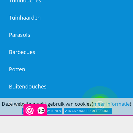
Tuindouches
Tuinhaarden
Parasols
Barbecues
Potten
Buitendouches
Buitenkranen
Deze website maakt gebruik van cookies(
meer informatie
)
9,2
LATER OPNIEUW TONEN
IK GA AKKOORD MET COOKIES
Kantoormeubilair