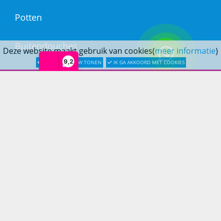
Potten
Buitendouches
Deze website maakt gebruik van cookies(
meer informatie
)
9,2
LATER OPNIEUW TONEN
IK GA AKKOORD MET COOKIES
Buitenkranen
Kantoormeubilair
Keukens
Woonmeubelen
Woonaccessoires