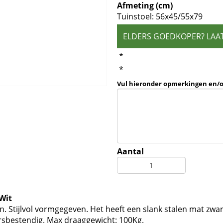
Afmeting (cm)
Tuinstoel: 56x45/55x79
ELDERS GOEDKOPER? LAA
*
*
Vul hieronder opmerkingen en/
Aantal
 Wit
tuin. Stijlvol vormgegeven. Het heeft een slank stalen mat zwa
sbestendig. Max draaggewicht: 100Kg.