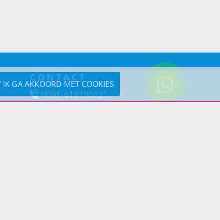
CONTACT
IK GA AKKOORD MET COOKIES
0031-619190121
Reageer via e-mail
Prins Lifestyle
Poortland 66 (Kantooradres)
1046BD Amsterdam