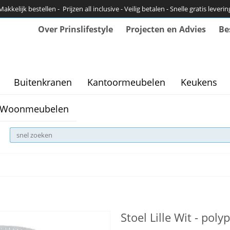
Makkelijk bestellen - Prijzen all inclusive - Veilig betalen - Snelle gratis leverin
Over Prinslifestyle
Projecten en Advies
Be
Buitenkranen
Kantoormeubelen
Keukens
Woonmeubelen
Stoel Lille Wit - pol