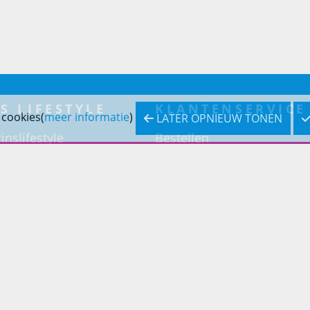
S LIFESTYLE
KLANTENSERVICE
 cookies(
meer informatie
)
LATER OPNIEUW TONEN
inslifestyle
Bestellen
inrichting
Betaling
inrichting
Verzending & bezorging
Retouren & service
Openingstijden