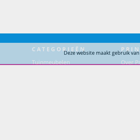
CATEGORIEËN
PRIN
Deze website maakt gebruik van
Tuinmeubelen
Over Pr
Tuindouches
Project
Tuinhaarden
Woning
Parasols
Barbecues
Potten
Buitendouches