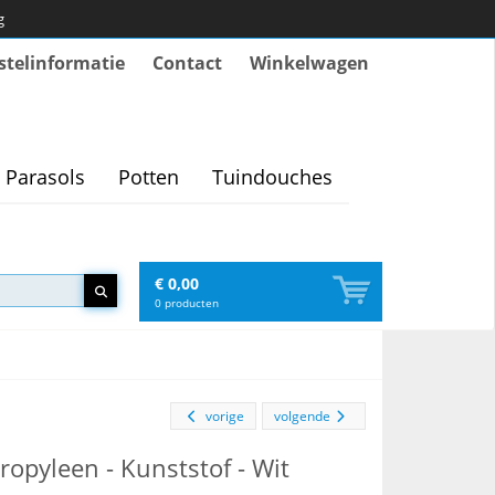
g
stelinformatie
Contact
Winkelwagen
Parasols
Potten
Tuindouches
€ 0,00
0
producten
vorige
volgende
ypropyleen - Kunststof - Wit