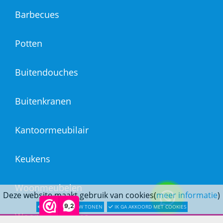
Barbecues
Potten
Buitendouches
Buitenkranen
Kantoormeubilair
Keukens
Woonmeubelen
Deze website maakt gebruik van cookies(
meer informatie
)
9,2
LATER OPNIEUW TONEN
IK GA AKKOORD MET COOKIES
Woonaccessoires