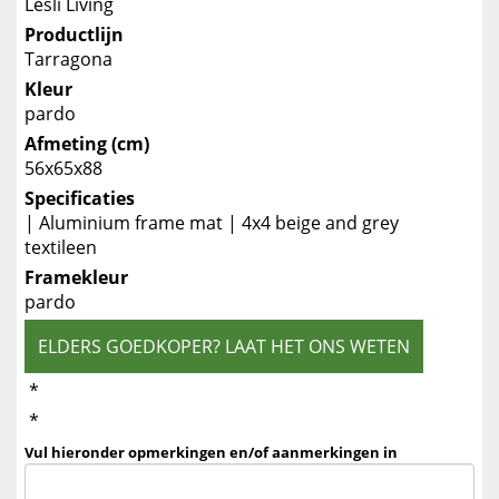
Lesli Living
Productlijn
Tarragona
Kleur
pardo
Afmeting (cm)
56x65x88
Specificaties
| Aluminium frame mat | 4x4 beige and grey
textileen
Framekleur
pardo
ELDERS GOEDKOPER? LAAT HET ONS WETEN
*
*
Vul hieronder opmerkingen en/of aanmerkingen in