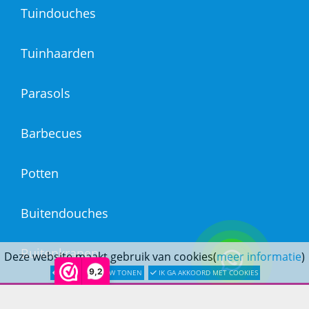
Tuindouches
Tuinhaarden
Parasols
Barbecues
Potten
Buitendouches
Buitenkranen
Deze website maakt gebruik van cookies(
meer informatie
)
9,2
LATER OPNIEUW TONEN
IK GA AKKOORD MET COOKIES
Kantoormeubilair