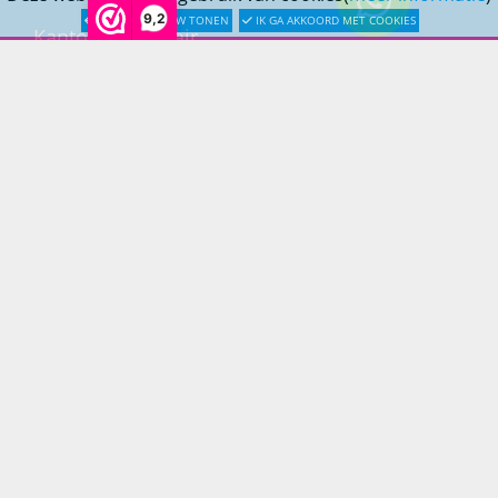
9,2
LATER OPNIEUW TONEN
IK GA AKKOORD MET COOKIES
Kantoormeubilair
Keukens
Woonmeubelen
Woonaccessoires
PRINS LIFESTYLE
Over Prinslifestyle
Projectinrichting
Woninginrichting