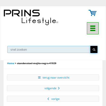
Toggle na
Home
>
standenstoel-mojito-negro-41929
terug naar overzicht
volgende
vorige