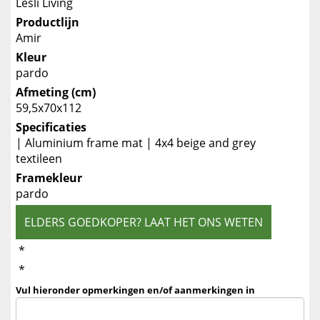
Lesli Living
Productlijn
Amir
Kleur
pardo
Afmeting (cm)
59,5x70x112
Specificaties
| Aluminium frame mat | 4x4 beige and grey
textileen
Framekleur
pardo
ELDERS GOEDKOPER? LAAT HET ONS WETEN
*
*
Vul hieronder opmerkingen en/of aanmerkingen in