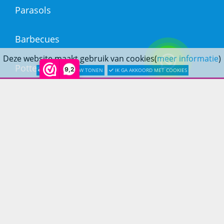
Parasols
Barbecues
Deze website maakt gebruik van cookies(
meer informatie
)
Potten
9,2
LATER OPNIEUW TONEN
IK GA AKKOORD MET COOKIES
Buitendouches
Buitenkranen
Kantoormeubilair
Keukens
Woonmeubelen