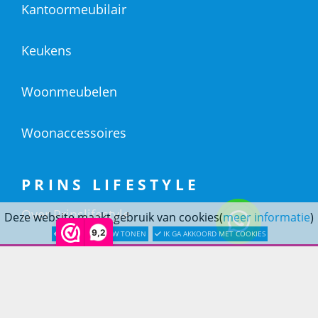
Kantoormeubilair
Keukens
Woonmeubelen
Woonaccessoires
PRINS LIFESTYLE
Over Prinslifestyle
Deze website maakt gebruik van cookies(
meer informatie
)
9,2
LATER OPNIEUW TONEN
IK GA AKKOORD MET COOKIES
Projectinrichting
Woninginrichting