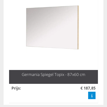
Germania Spiegel Topix - 87x60 cm
Prijs
:
€ 187,85