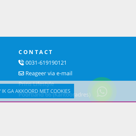
CONTACT
0031-619190121
Reageer via e-mail
Prins Lifestyle
IK GA AKKOORD MET COOKIES
Poortland 66 (Kantooradres)
1046BD Amsterdam