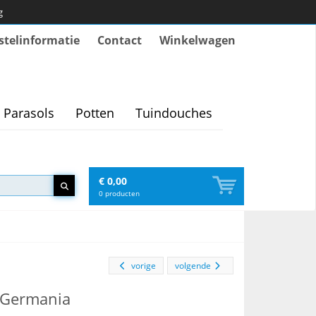
g
stelinformatie
Contact
Winkelwagen
Parasols
Potten
Tuindouches
€ 0,00
0
producten
vorige
volgende
- Germania