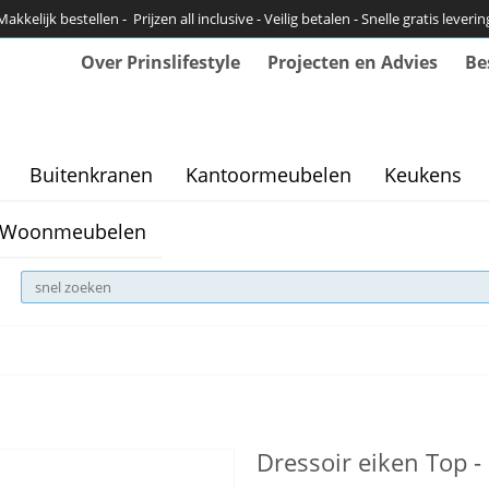
Makkelijk bestellen - Prijzen all inclusive - Veilig betalen - Snelle gratis leverin
Over Prinslifestyle
Projecten en Advies
Be
Buitenkranen
Kantoormeubelen
Keukens
Woonmeubelen
Dressoir eiken Top 