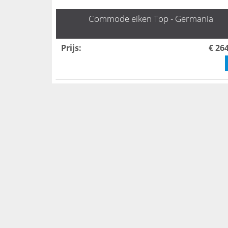
Commode eiken Top - Germania
Prijs
:
€ 26