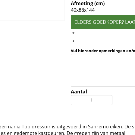
Afmeting (cm)
40x88x144
ELDERS GOEDKOPER? LAA
*
*
Vul hieronder opmerkingen en/
Aantal
Germania Top dressoir is uitgevoerd in Sanremo eiken. De s
ades en gedempte kastdeuren. De grepen zijn van metaal