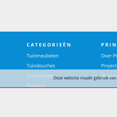
CATEGORIEËN
PRIN
Tuinmeubelen
Over Pr
Tuindouches
Project
Tuinhaarden
Woning
Deze website maakt gebruik van
Parasols
Barbecues
Potten
Buitendouches