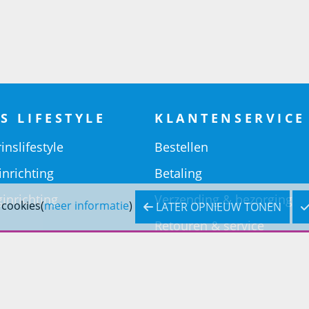
S LIFESTYLE
KLANTENSERVICE
inslifestyle
Bestellen
inrichting
Betaling
inrichting
Verzending & bezorging
 cookies(
meer informatie
)
LATER OPNIEUW TONEN
Retouren & service
Openingstijden