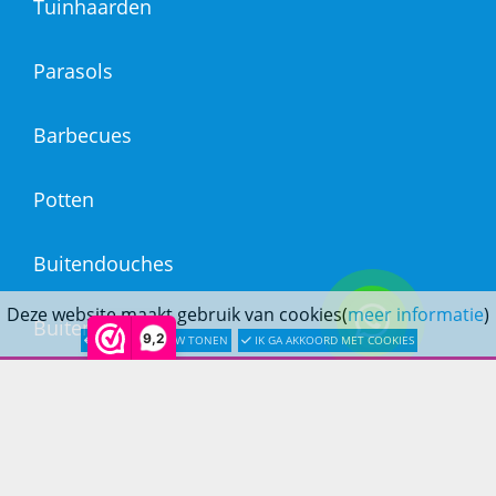
Tuinhaarden
Parasols
Barbecues
Potten
Buitendouches
Deze website maakt gebruik van cookies(
meer informatie
)
Buitenkranen
9,2
LATER OPNIEUW TONEN
IK GA AKKOORD MET COOKIES
Kantoormeubilair
Keukens