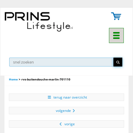
Toggle na
Home
>
rvs-buitendouche-marlin-701110
terug naar overzicht
volgende
vorige