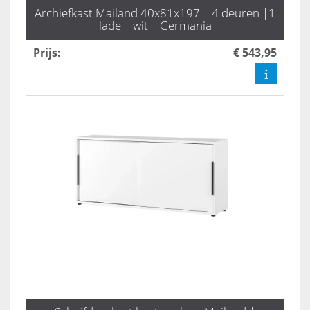
Archiefkast Mailand 40x81x197 | 4 deuren |1
lade | wit | Germania
Prijs
:
€ 543,95