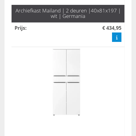
Archiefkast Mailand | 2 deuren |40x81x197 |
wit | Germania
Prijs
:
€ 434,95