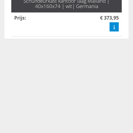
Schuifdeurkast kantoor laag Mailand |
40x160x74 | wit| Germania
Prijs
:
€ 373,95