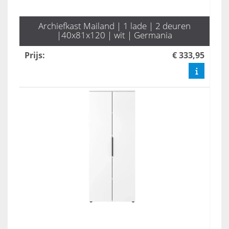
Archiefkast Mailand | 1 lade | 2 deuren
|40x81x120 | wit | Germania
Prijs
:
€ 333,95