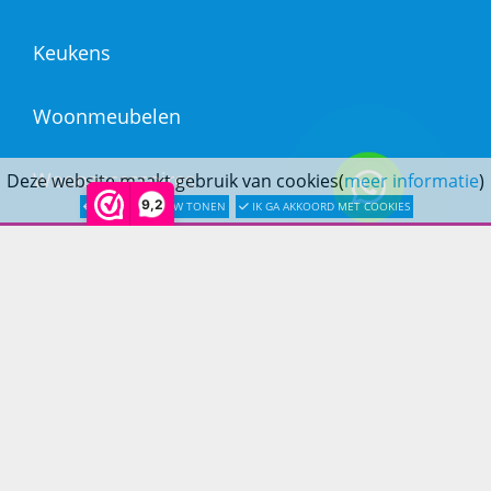
Keukens
Woonmeubelen
Woonaccessoires
Deze website maakt gebruik van cookies(
meer informatie
)
9,2
LATER OPNIEUW TONEN
IK GA AKKOORD MET COOKIES
PRINS LIFESTYLE
Over Prinslifestyle
Projectinrichting
Woninginrichting