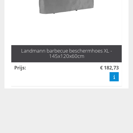
Landmann barbecue beschermhoes XL -
145x120x60cm
Prijs
:
€ 182,73