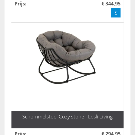
Prijs
:
€ 344,95
Schommelstoel Cozy stone - Lesli Living
Prijs
:
€ 294,95