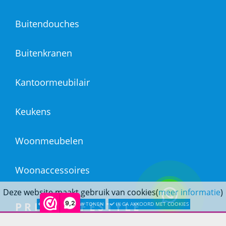
Buitendouches
Buitenkranen
Kantoormeubilair
Keukens
Woonmeubelen
Woonaccessoires
Deze website maakt gebruik van cookies(
meer informatie
)
9,2
PRINS LIFESTYLE
LATER OPNIEUW TONEN
IK GA AKKOORD MET COOKIES