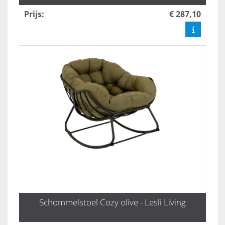
Prijs
:
€ 287,10
Schommelstoel Cozy olive - Lesli Living